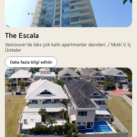
The Escala
Vancouver’da lüks çok katlı apartmanlar daireleri. / Multi V, İç
Üniteler
Daha fazla bİlgİ edİnİn