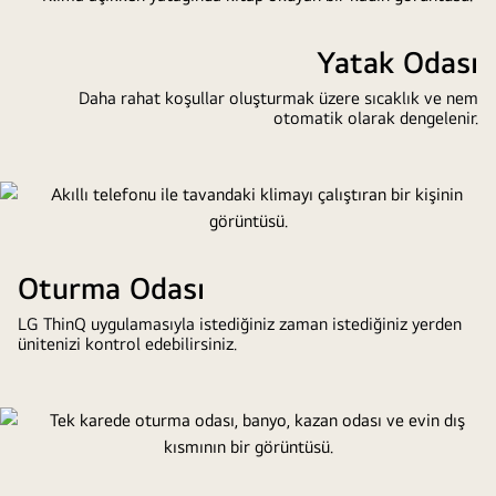
banyo,
yatak
Yatak Odası
odası
Daha rahat koşullar oluşturmak üzere sıcaklık ve nem
ve
otomatik olarak dengelenir.
terastan
oluşan
dört
küçük
resmin
bulunduğu
Oturma Odası
bir
ev
LG ThinQ uygulamasıyla istediğiniz zaman istediğiniz yerden
görüntüsü.
ünitenizi kontrol edebilirsiniz.