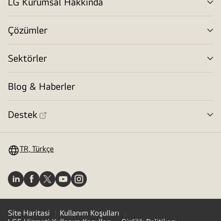
LG Kurumsal Hakkında
me
değ
Çözümler
me
değ
Sektörler
me
değ
Blog & Haberler
Destek
me
değ
TR, Türkçe
Site Haritasi
Kullanım Koşulları