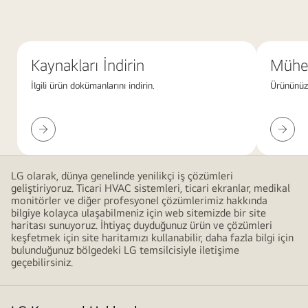
üst
üste
binen
Kaynakları İndirin
Mühen
pembe
gradyan
İlgili ürün dokümanlarını indirin.
Ürününüz 
şekillerle
modern
Kaynakları
Mühendi
ve
İndirin
Desteği
minimalist
bir
LG olarak, dünya genelinde yenilikçi iş çözümleri
tasarım
geliştiriyoruz. Ticari HVAC sistemleri, ticari ekranlar, medikal
oluşturan
monitörler ve diğer profesyonel çözümlerimiz hakkında
bilgiye kolayca ulaşabilmeniz için web sitemizde bir site
soyut
haritası sunuyoruz. İhtiyaç duyduğunuz ürün ve çözümleri
kırmızı
keşfetmek için site haritamızı kullanabilir, daha fazla bilgi için
arka
bulunduğunuz bölgedeki LG temsilcisiyle iletişime
geçebilirsiniz.
plan.