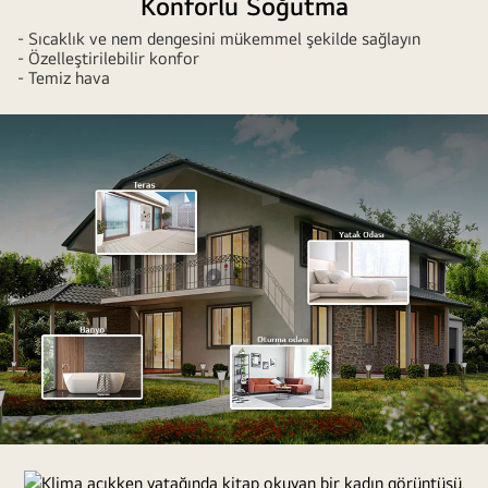
Konforlu Soğutma
- Sıcaklık ve nem dengesini mükemmel şekilde sağlayın
- Özelleştirilebilir konfor
- Temiz hava
Oturma
odası,