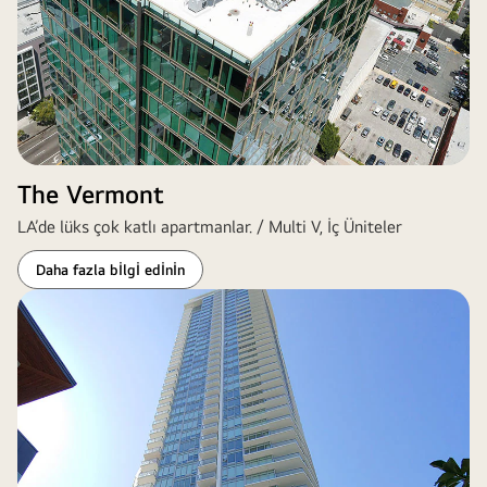
The Vermont
LA’de lüks çok katlı apartmanlar. / Multi V, İç Üniteler
Daha fazla bİlgİ edİnİn