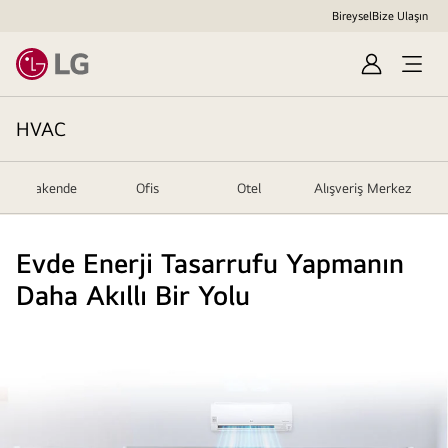
Bireysel
Bize Ulaşın
Sign
In
HVAC
Perakende
Ofis
Otel
Alışveriş Merkezi
Evde Enerji Tasarrufu Yapmanın
Daha Akıllı Bir Yolu