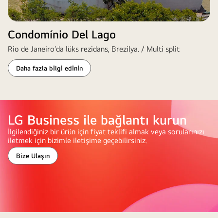
Condomínio Del Lago
Rio de Janeiro’da lüks rezidans, Brezilya. / Multi split
Daha fazla bİlgİ edİnİn
LG Business ile bağlantı kurun
İlgilendiğiniz bir ürün için fiyat teklifi almak veya sorularınızı
iletmek için bizimle iletişime geçebilirsiniz.
Bize Ulaşın
Büyük,