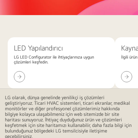
Büyük,
üst
üste
binen
LED Yapılandırıcı
Kaynak
pembe
gradyan
LG LED Configurator ile ihtiyaçlarınıza uygun
İlgili ürü
çözümleri keşfedin.
şekillerle
modern
LED
Kaynakl
ve
Yapılandırıcı
İndirin
minimalist
bir
LG olarak, dünya genelinde yenilikçi iş çözümleri
tasarım
geliştiriyoruz. Ticari HVAC sistemleri, ticari ekranlar, medikal
oluşturan
monitörler ve diğer profesyonel çözümlerimiz hakkında
bilgiye kolayca ulaşabilmeniz için web sitemizde bir site
soyut
haritası sunuyoruz. İhtiyaç duyduğunuz ürün ve çözümleri
kırmızı
keşfetmek için site haritamızı kullanabilir, daha fazla bilgi için
arka
bulunduğunuz bölgedeki LG temsilcisiyle iletişime
geçebilirsiniz.
plan.