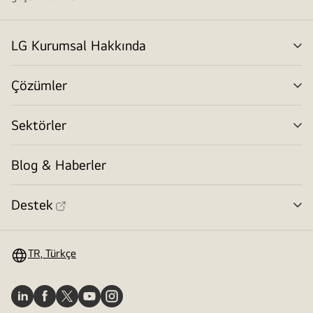
LG Kurumsal Hakkında
me
değ
Çözümler
me
değ
Sektörler
me
değ
Blog & Haberler
Destek
me
değ
TR, Türkçe