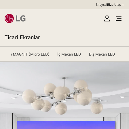
Bireysel
Bize Ulaşın
Sign
In
Ticari Ekranlar
LG MAGNIT (Micro LED)
İç Mekan LED
Dış Mekan LED