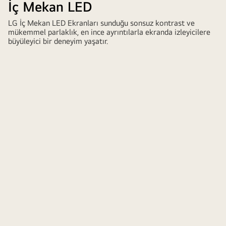
İç Mekan LED
LED
display
LG İç Mekan LED Ekranları sunduğu sonsuz kontrast ve
installed
mükemmel parlaklık, en ince ayrıntılarla ekranda izleyicilere
in
büyüleyici bir deneyim yaşatır.
a
modern
conference
room,
showing
a
vivid
cityscape
presentation.
High-
resolution
LG
LED
screen
designed