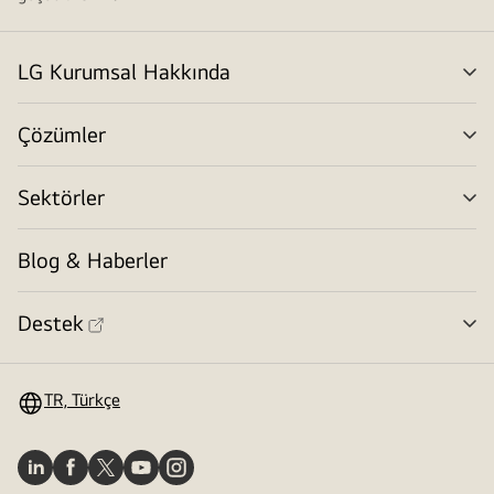
LG Kurumsal Hakkında
me
değ
Çözümler
me
değ
Sektörler
me
değ
Blog & Haberler
Destek
me
değ
TR, Türkçe