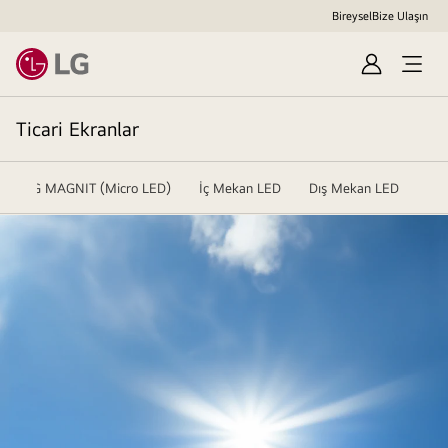
Bireysel
Bize Ulaşın
Sign
In
Ticari Ekranlar
LG MAGNIT (Micro LED)
İç Mekan LED
Dış Mekan LED