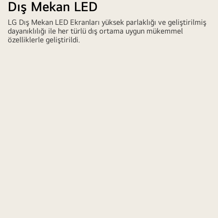
Dış Mekan LED
LED
display
LG Dış Mekan LED Ekranları yüksek parlaklığı ve geliştirilmiş
showcasing
dayanıklılığı ile her türlü dış ortama uygun mükemmel
a
özelliklerle geliştirildi.
large
dynamic
sports
advertisement
with
vibrant
colors
in
an
urban
plaza.
High-
durability
LG
LED