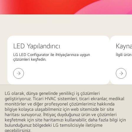
Büyük,
üst
üste
binen
LED Yapılandırıcı
Kaynak
pembe
gradyan
LG LED Configurator ile ihtiyaçlarınıza uygun
İlgili ürü
çözümleri keşfedin.
şekillerle
modern
LED
Kaynakl
ve
Yapılandırıcı
İndirin
minimalist
bir
LG olarak, dünya genelinde yenilikçi iş çözümleri
tasarım
geliştiriyoruz. Ticari HVAC sistemleri, ticari ekranlar, medikal
oluşturan
monitörler ve diğer profesyonel çözümlerimiz hakkında
bilgiye kolayca ulaşabilmeniz için web sitemizde bir site
soyut
haritası sunuyoruz. İhtiyaç duyduğunuz ürün ve çözümleri
kırmızı
keşfetmek için site haritamızı kullanabilir, daha fazla bilgi için
arka
bulunduğunuz bölgedeki LG temsilcisiyle iletişime
geçebilirsiniz.
plan.