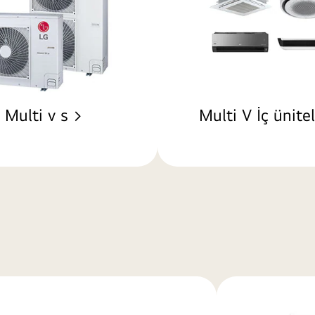
Multi v s >
Multi V İç ünite