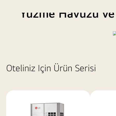
Yüzme Havuzu ve
Isı kazanımı teknolojisi sayesinde maliyetsiz ısıtma ve s
Oteliniz Için Ürün Serisi