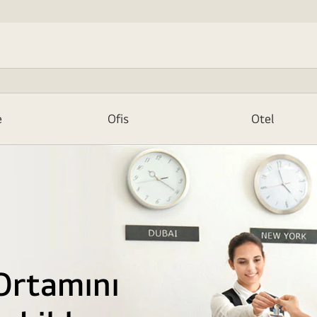
e
Ofis
Otel
 Ortamını