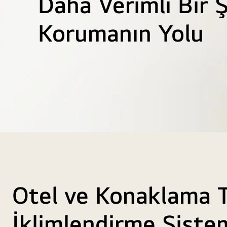
Daha Verimli Bir 
Korumanın Yolu
Bir
otel
lobisinde
resepsiyoniste
Otel ve Konaklama T
kayıt
yaptıran
bir
İklimlendirme Sistem
çiftin