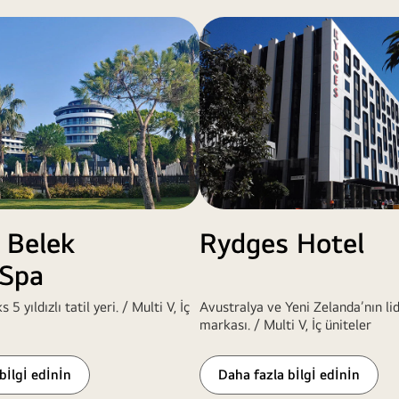
 Belek
Rydges Hotel
 Spa
 5 yıldızlı tatil yeri. / Multi V, İç
Avustralya ve Yeni Zelanda’nın lid
markası. / Multi V, İç üniteler
bİlgİ edİnİn
Daha fazla bİlgİ edİnİn