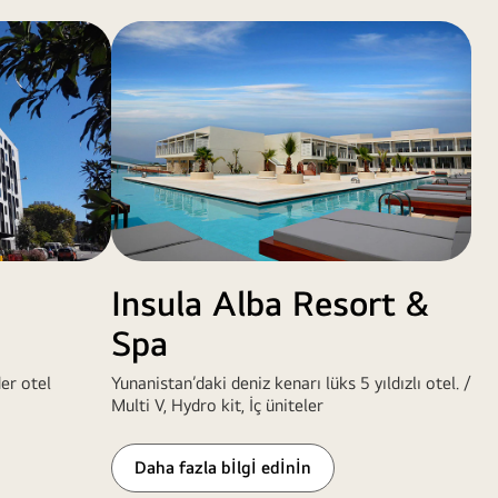
Insula Alba Resort &
Spa
er otel
Yunanistan’daki deniz kenarı lüks 5 yıldızlı otel. /
Multi V, Hydro kit, İç üniteler
Daha fazla bİlgİ edİnİn