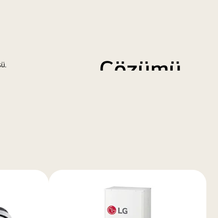
ç üniteler farklı alanlar için özel çözümlere olanak sağlar.
llı Merkezi Kontrol
Çözümü
merkezi kontrol merkezi ile etkin enerji yönetimi işletme
masraflarını azaltır.