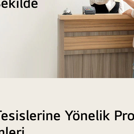
Şekilde
esislerine Yönelik Pr
leri