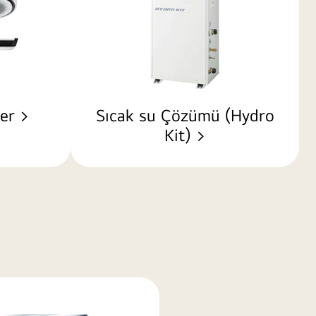
ler >
Sıcak su Çözümü (Hydro
Kit) >