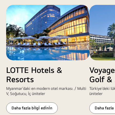
LOTTE Hotels &
Voyage
Resorts
Golf &
Myanmar’daki en modern otel markası. / Multi
Türkiye’deki lüks
V, Soğutucu, İç üniteler
üniteler
Daha fazla bİlgİ edİnİn
Daha fazla 