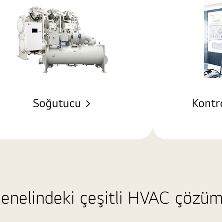
Soğutucu >
Kontr
enelindeki çeşitli HVAC çözüml