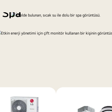
Çeşitli i
 Spa
Akı
ıcak su.
LG’nin akıllı 