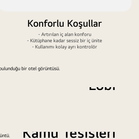
Konforlu Koşullar
- Artırılan iç alan konforu
- Kütüphane kadar sessiz bir iç ünite
- Kullanımı kolay ayrı kontrolör
Lobi
apasite, yüksek tavanlı büyük alanlara kesintisiz şekilde
konforlu hava sağlar.
Kamu Tesisleri