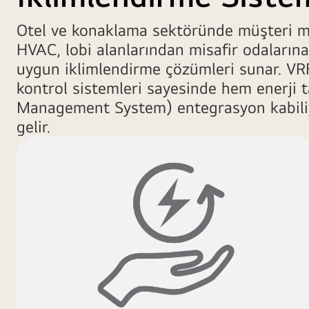
görüntüsü.
Otel ve konaklama sektöründe müşteri mem
HVAC, lobi alanlarından misafir odaların
uygun iklimlendirme çözümleri sunar. VRF 
kontrol sistemleri sayesinde hem enerji t
Management System) entegrasyon kabiliyet
gelir.